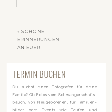
«
SCHÖNE
ERINNERUNGEN
AN EUER
BABY: TIPPS
ZUM
TERMIN BUCHEN
NEWBORN
SHOOTING
Du suchst einen Fotografen für deine
Famile? Ob Fotos vom Schwangerschafts-
bauch, von Neugeborenen, für Familien-
bilder oder Events wie Taufen und